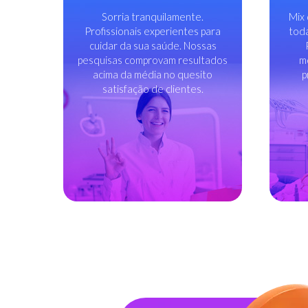
Sorria tranquilamente.
Mix 
Profissionais experientes para
toda
cuidar da sua saúde. Nossas
pesquisas comprovam resultados
m
acima da média no quesito
p
satisfação de clientes.