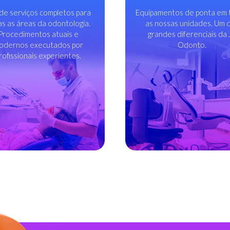
de serviços completos para
Equipamentos de ponta em 
s as áreas da odontologia.
as nossas unidades. Um 
Procedimentos atuais e
grandes diferenciais da 
odernos executados por
Odonto.
rofissionais experientes.