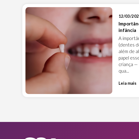
12/03/20
Importânc
infância
A importâ
(dentes de
além de al
papel ess
criança —
qua...
Leia mais