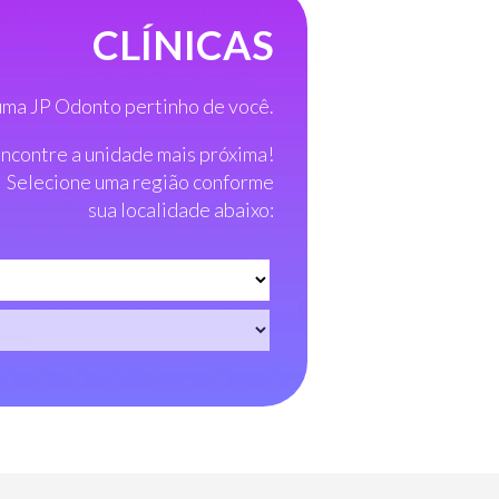
CLÍNICAS
ma JP Odonto pertinho de você.
ncontre a unidade mais próxima!
Selecione uma região conforme
sua localidade abaixo: