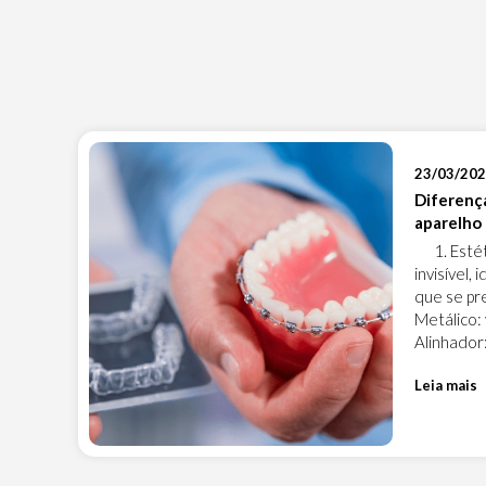
23/03/20
Diferença
aparelho
1. Estéti
invisível,
que se pr
Metálico:
Alinhador:
Leia mais